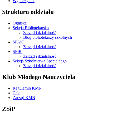
Wypoczynek
Struktura oddziału
Ogniska
Sekcja Bibliotekarska
Zarząd i działalność
Blog bibliotekarzy szkolnych
SPAiO
Zarząd i działalność
SEiR
Zarząd i działalność
Sekcja Szkolnictwa Specjalnego
Zarząd i działalność
Klub Młodego Nauczyciela
Regulamin KMN
Cele
Zarząd KMN
ZSiP