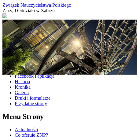
Związek Nauczycielstwa Polskiego
Zarząd Oddziału w Zabrzu
Aktualności
Co oferuje ZNP?
Facebook i aplikacja
Historia
Kronika
Galeria
Druki i formularze
Przydatne strony
Menu Strony
Aktualności
Co oferuje ZNP?