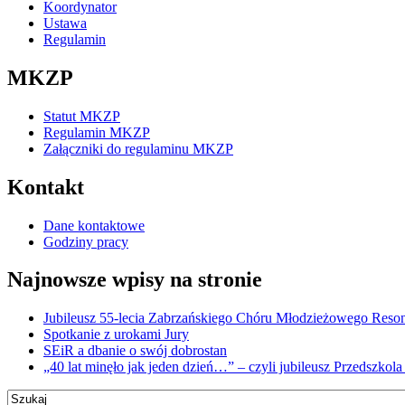
Koordynator
Ustawa
Regulamin
MKZP
Statut MKZP
Regulamin MKZP
Załączniki do regulaminu MKZP
Kontakt
Dane kontaktowe
Godziny pracy
Najnowsze wpisy na stronie
Jubileusz 55-lecia Zabrzańskiego Chóru Młodzieżowego Reson
Spotkanie z urokami Jury
SEiR a dbanie o swój dobrostan
„40 lat minęło jak jeden dzień…” – czyli jubileusz Przedszkola