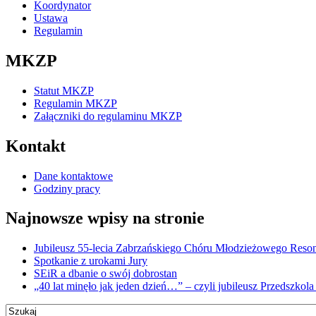
Koordynator
Ustawa
Regulamin
MKZP
Statut MKZP
Regulamin MKZP
Załączniki do regulaminu MKZP
Kontakt
Dane kontaktowe
Godziny pracy
Najnowsze wpisy na stronie
Jubileusz 55-lecia Zabrzańskiego Chóru Młodzieżowego Reson
Spotkanie z urokami Jury
SEiR a dbanie o swój dobrostan
„40 lat minęło jak jeden dzień…” – czyli jubileusz Przedszkola