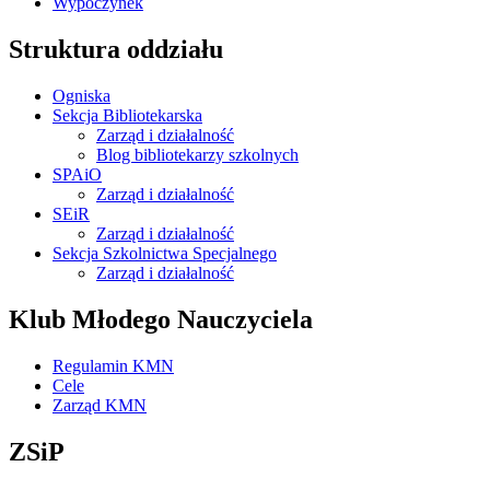
Wypoczynek
Struktura oddziału
Ogniska
Sekcja Bibliotekarska
Zarząd i działalność
Blog bibliotekarzy szkolnych
SPAiO
Zarząd i działalność
SEiR
Zarząd i działalność
Sekcja Szkolnictwa Specjalnego
Zarząd i działalność
Klub Młodego Nauczyciela
Regulamin KMN
Cele
Zarząd KMN
ZSiP