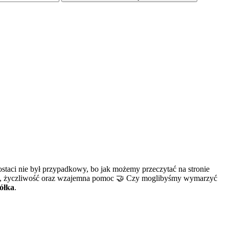
ostaci nie był przypadkowy, bo jak możemy przeczytać na stronie
aźń, życzliwość oraz wzajemna pomoc 🤝 Czy moglibyśmy wymarzyć
ółka
.