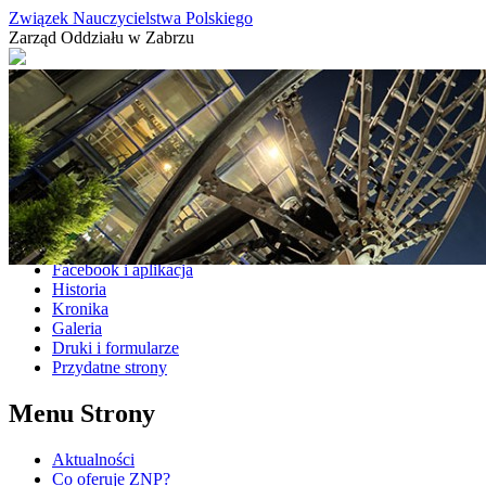
Związek Nauczycielstwa Polskiego
Zarząd Oddziału w Zabrzu
Aktualności
Co oferuje ZNP?
Facebook i aplikacja
Historia
Kronika
Galeria
Druki i formularze
Przydatne strony
Menu Strony
Aktualności
Co oferuje ZNP?